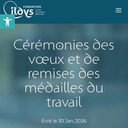
Ouvrir
la
barre
d’outils
Cérémonies des
vœux et de
remises des
médailles du
travail
Écrit le 30 Jan, 2026