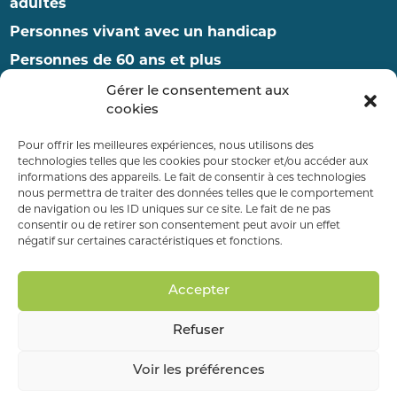
adultes
Personnes vivant avec un handicap
Personnes de 60 ans et plus
Enfance et famille
Gérer le consentement aux
cookies
Pour offrir les meilleures expériences, nous utilisons des
RDV ET ADMISSIONS
technologies telles que les cookies pour stocker et/ou accéder aux
informations des appareils. Le fait de consentir à ces technologies
nous permettra de traiter des données telles que le comportement
PAYER MA FACTURE
de navigation ou les ID uniques sur ce site. Le fait de ne pas
consentir ou de retirer son consentement peut avoir un effet
négatif sur certaines caractéristiques et fonctions.
FAIRE UN DON
Accepter
Refuser
Mentions légales
–
Données personnelles
–
Plan de site
Voir les préférences