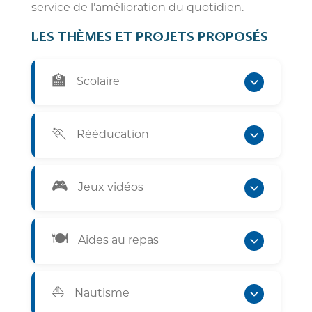
service de l’amélioration du quotidien.
LES THÈMES ET PROJETS PROPOSÉS
🏫
Scolaire
Création d’objets et d’outils
facilitant l’inclusion des enfants en
🏃
Rééducation
milieu scolaire.
Développement de kits de
thérapies motrices intensives, jeux
🎮
Jeux vidéos
de rééducation pour la rééducation
motrice et jeux vidéo de
Conception et adaptation de
rééducation pilotés par les
manettes pour les personnes
🍽️
Aides au repas
mouvements du corps.
hémiplégiques.
Création de manches de couverts
adaptés, rebords d’assiettes
⛵
Nautisme
facilitant le repas à une main et