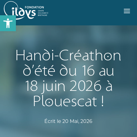
Ouvrir
la
barre
d’outils
Handi-Créathon
d’été du 16 au
18 juin 2026 à
Plouescat !
Écrit le 20 Mai, 2026