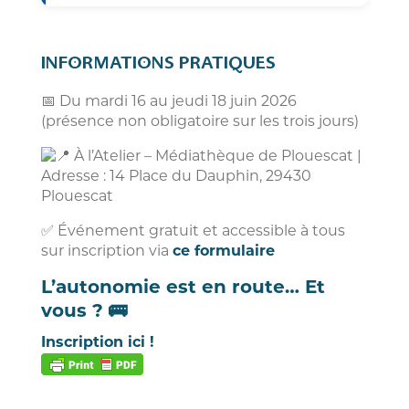
évitant de faire tomber les aliments,
Développement de solutions
ainsi que dispositifs favorisant une
favorisant l’accès aux activités
alimentation plus lente et
nautiques : fauteuil roulant manuel
INFORMATIONS PRATIQUES
sécurisée.
modulable « tout-en-un », char à
voile adapté, pirogue polynésienne
📅 Du mardi 16 au jeudi 18 juin 2026
accessible, équipements facilitant
(présence non obligatoire sur les trois jours)
l’accès aux bateaux et à la
navigation pour les personnes en
À l’Atelier – Médiathèque de Plouescat |
situation de handicap.
Adresse : 14 Place du Dauphin, 29430
Plouescat
✅ Événement gratuit et accessible à tous
sur inscription via
ce formulaire
L’autonomie est en route… Et
vous ? 🚌
Inscription ici !