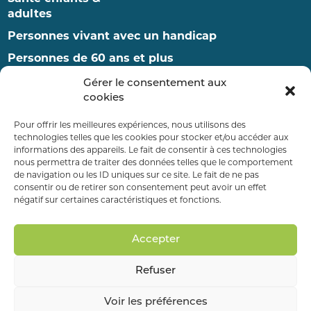
adultes
Personnes vivant avec un handicap
Personnes de 60 ans et plus
Enfance et famille
Gérer le consentement aux
cookies
RDV ET ADMISSIONS
Pour offrir les meilleures expériences, nous utilisons des
technologies telles que les cookies pour stocker et/ou accéder aux
informations des appareils. Le fait de consentir à ces technologies
nous permettra de traiter des données telles que le comportement
PAYER MA FACTURE
de navigation ou les ID uniques sur ce site. Le fait de ne pas
consentir ou de retirer son consentement peut avoir un effet
négatif sur certaines caractéristiques et fonctions.
FAIRE UN DON
Accepter
Refuser
Mentions légales
–
Données personnelles
–
Plan de site
Voir les préférences