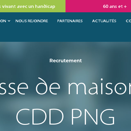
 vivant avec un handicap
60 ans et +
ION
NOUS REJOINDRE
PARTENAIRES
ACTUALITÉS
C
Recrutement
sse de maiso
CDD PNG