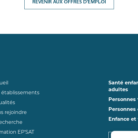
REVENIR AUX OFFRES D'EMPLOI
ueil
Santé enfa
adultes
 établissements
Personnes 
ualités
Personnes 
s rejoindre
Enfance et 
recherche
mation EP’SAT