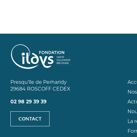
Presqu’île de Perharidy
Acc
29684 ROSCOFF CEDEX
Nos
02 98 29 39 39
Act
Nou
CONTACT
La 
For