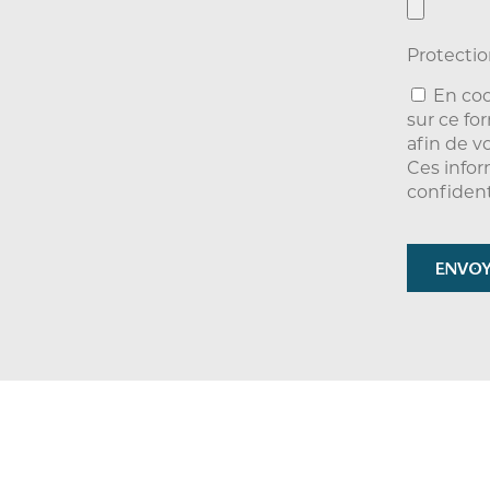
Protectio
En coc
sur ce fo
afin de v
Ces infor
confidenti