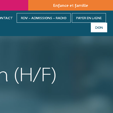
Enfance et famille
ONTACT
RDV – ADMISSIONS – RADIO
PAYER EN LIGNE
DON
n (H/F)