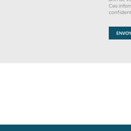
afin de v
Ces infor
confidenti