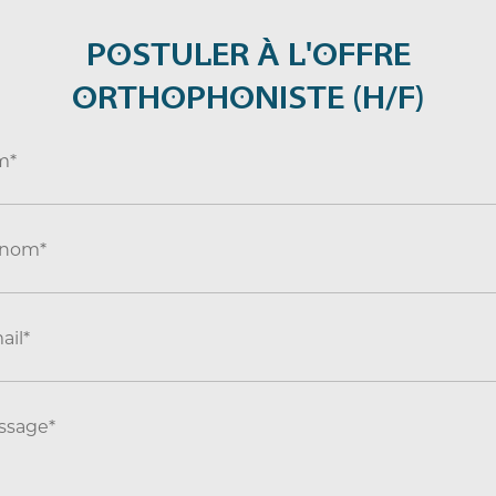
POSTULER À L'OFFRE
ORTHOPHONISTE (H/F)
m*
énom*
ail*
ssage*