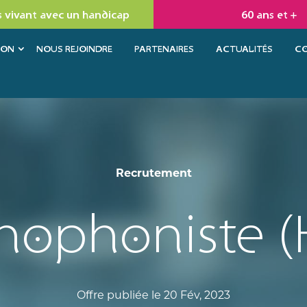
 vivant avec un handicap
60 ans et +
ION
NOUS REJOINDRE
PARTENAIRES
ACTUALITÉS
C
Recrutement
hophoniste (
Offre publiée le 20 Fév, 2023