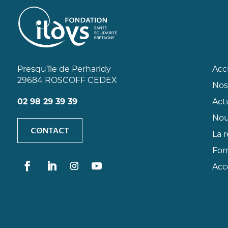
Presqu’île de Perharidy
Acc
29684 ROSCOFF CEDEX
Nos
02 98 29 39 39
Act
Nou
CONTACT
La 
For
Accè