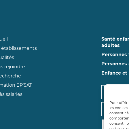
ueil
Santé enfa
adultes
 établissements
Personnes 
ualités
Personnes 
s rejoindre
Enfance et 
recherche
mation EP’SAT
RDV ET 
s salariés
Pour offrir
PAYER M
les cookies
consentir à
comportemen
consentir o
FAIRE U