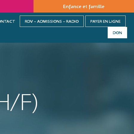
Enfance et famille
ONTACT
RDV – ADMISSIONS – RADIO
PAYER EN LIGNE
DON
H/F)