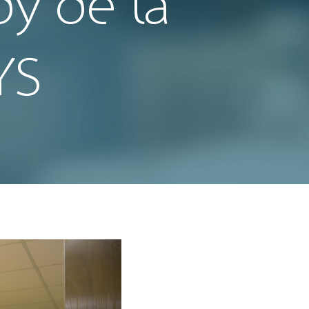
dy de la
YS