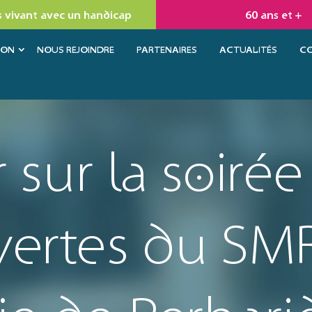
 vivant avec un handicap
60 ans et +
ION
NOUS REJOINDRE
PARTENAIRES
ACTUALITÉS
C
 sur la soirée
ertes du SM