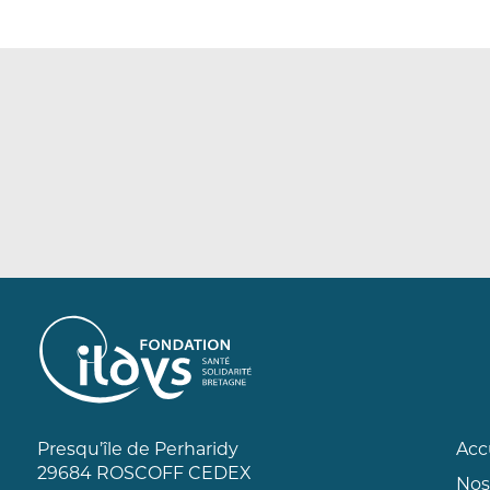
Presqu’île de Perharidy
Acc
29684 ROSCOFF CEDEX
Nos