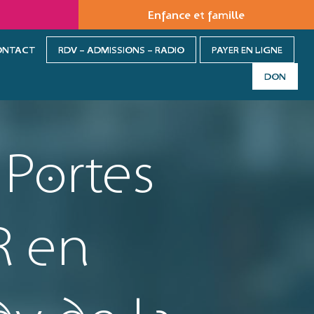
Enfance et famille
ONTACT
RDV – ADMISSIONS – RADIO
PAYER EN LIGNE
DON
 Portes
R en