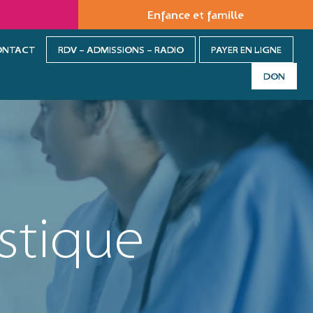
Enfance et famille
ONTACT
RDV – ADMISSIONS – RADIO
PAYER EN LIGNE
DON
istique