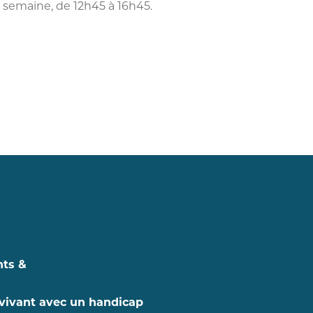
n semaine, de 12h45 à 16h45.
nts &
vivant avec un handicap