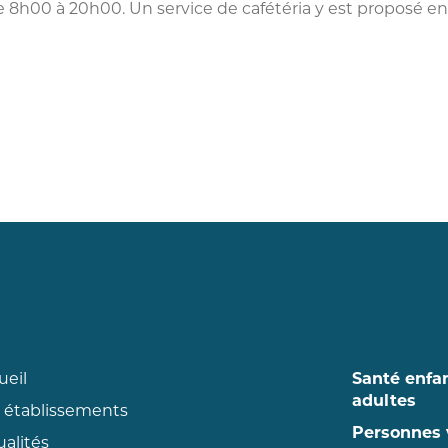
de 8h00 à 20h00. Un service de cafétéria y est proposé e
ueil
Santé enfa
adultes
 établissements
Personnes 
ualités