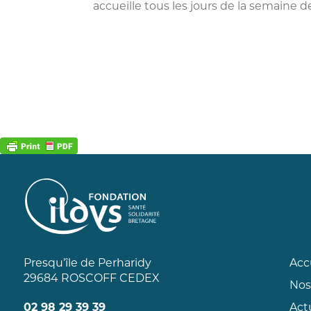
accueille tous les jours de la semaine 
Presqu’île de Perharidy
Acc
29684 ROSCOFF CEDEX
Nos
02 98 29 39 39
Act