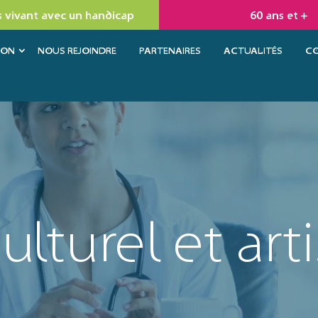
 vivant avec un handicap
60 ans et +
ION
NOUS REJOINDRE
PARTENAIRES
ACTUALITÉS
C
ulturel et art