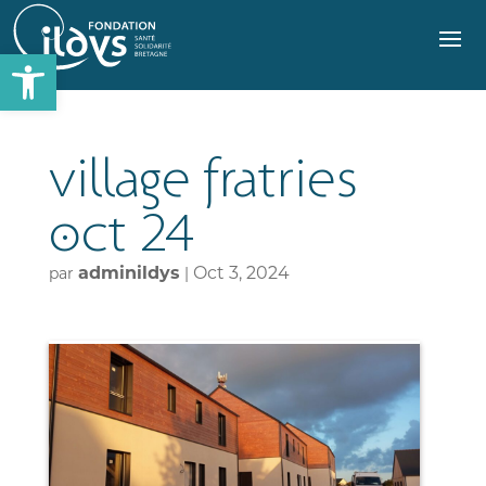
Ouvrir
la
barre
d’outils
village fratries
oct 24
adminildys
Oct 3, 2024
par
|