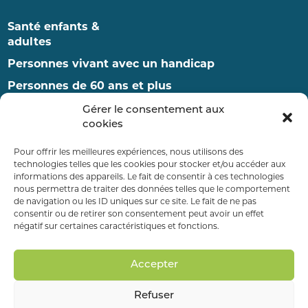
Santé enfants &
adultes
Personnes vivant avec un handicap
Personnes de 60 ans et plus
Enfance et famille
Gérer le consentement aux
cookies
Pour offrir les meilleures expériences, nous utilisons des
RDV ET ADMISSIONS
technologies telles que les cookies pour stocker et/ou accéder aux
informations des appareils. Le fait de consentir à ces technologies
nous permettra de traiter des données telles que le comportement
PAYER MA FACTURE
de navigation ou les ID uniques sur ce site. Le fait de ne pas
consentir ou de retirer son consentement peut avoir un effet
négatif sur certaines caractéristiques et fonctions.
FAIRE UN DON
Accepter
Refuser
Mentions légales
–
Données personnelles
–