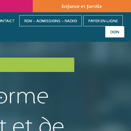
Enfance et famille
ONTACT
RDV – ADMISSIONS – RADIO
PAYER EN LIGNE
DON
forme
 et de