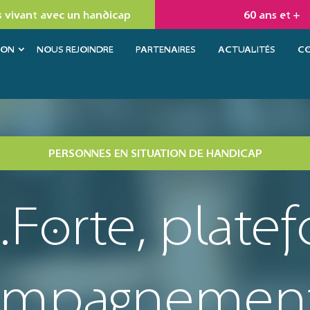
 vivant avec un handicap
60 ans et +
ION
NOUS REJOINDRE
PARTENAIRES
ACTUALITÉS
C
PERSONNES EN SITUATION DE HANDICAP
.Forte, plate
ompagnement