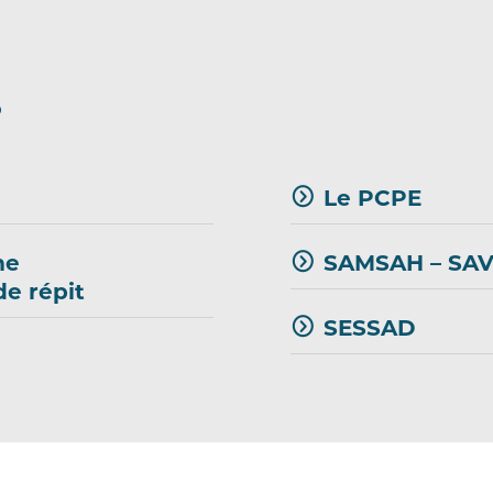
S
Le PCPE
me
SAMSAH – SA
e répit
SESSAD