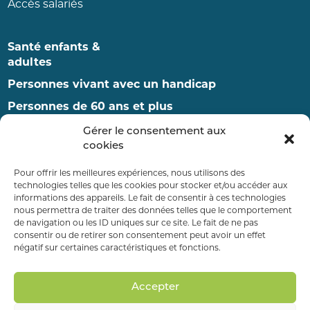
Accès salariés
Santé enfants &
adultes
Personnes vivant avec un handicap
Personnes de 60 ans et plus
Enfance et famille
Gérer le consentement aux
cookies
RDV ET ADMISSIONS
Pour offrir les meilleures expériences, nous utilisons des
technologies telles que les cookies pour stocker et/ou accéder aux
informations des appareils. Le fait de consentir à ces technologies
nous permettra de traiter des données telles que le comportement
PAYER MA FACTURE
de navigation ou les ID uniques sur ce site. Le fait de ne pas
consentir ou de retirer son consentement peut avoir un effet
négatif sur certaines caractéristiques et fonctions.
FAIRE UN DON
Accepter