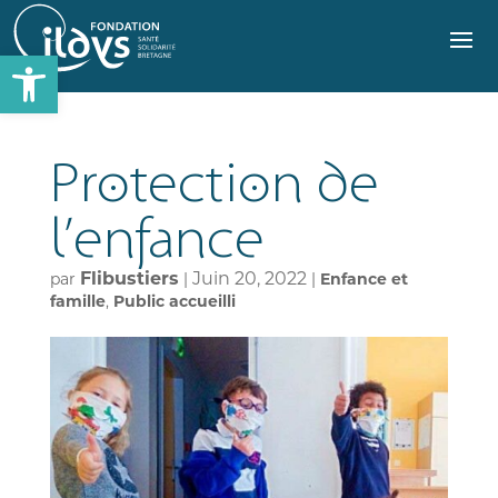
Ouvrir
la
barre
d’outils
Protection de
l’enfance
Flibustiers
Juin 20, 2022
par
|
|
Enfance et
famille
,
Public accueilli