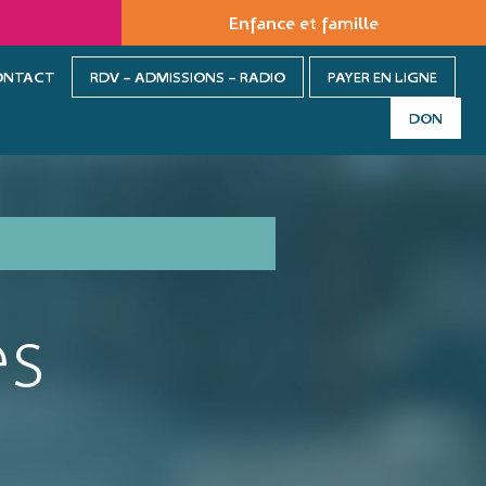
Enfance et famille
ONTACT
RDV – ADMISSIONS – RADIO
PAYER EN LIGNE
DON
és