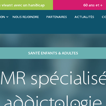
 vivant avec un handicap
60 ans et +
ION
NOUS REJOINDRE
PARTENAIRES
ACTUALITÉS
C
SANTÉ ENFANTS & ADULTES
MR spécialis
addictologie