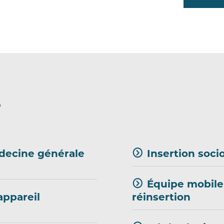
S
decine générale
Insertion soci
Équipe mobile
appareil
réinsertion