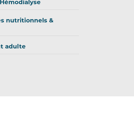
 Hémodialyse
s nutritionnels &
t adulte