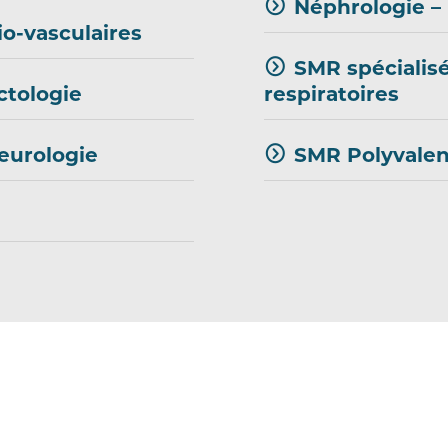
Néphrologie –
io-vasculaires
SMR spécialisé
ctologie
respiratoires
eurologie
SMR Polyvalen
S