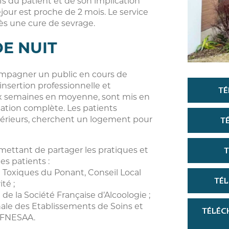
fs du patient et de son implication
jour est proche de 2 mois. Le service
ès une cure de sevrage.
DE NUIT
compagner un public en cours de
insertion professionnelle et
TÉ
ux semaines en moyenne, sont mis en
isation complète. Les patients
T
 extérieurs, cherchent un logement pour
T
rmettant de partager les pratiques et
les patients :
l Toxiques du Ponant, Conseil Local
TÉL
té ;
 de la Société Française d’Alcoologie ;
nale des Etablissements de Soins et
TÉLÉC
 FNESAA.